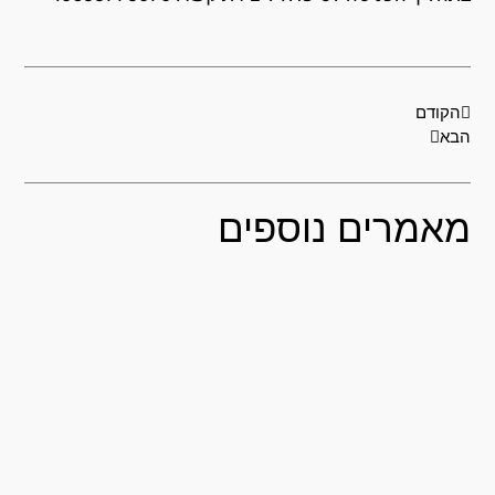
קודם
הבא
הקודם
בא
אמרים נוספים