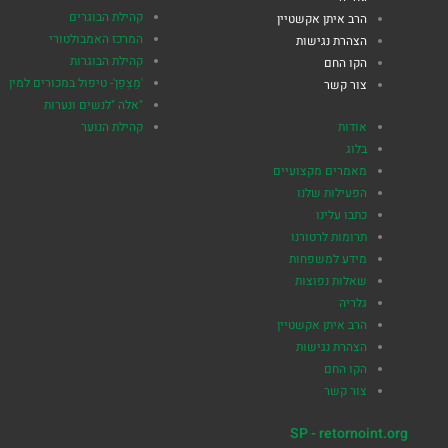
קהילת הבוגרים
הרב איתן אקשטיין
המרכז האמבולטורי
הצהרת נגישות
קהילת הבוגרות
הקו החם
'מַצְפֵן'- טיפול במכורים למין
צור קשר
"אלה "לנשים ונערות
אודות
קהילת הנוער
בלוג
מאמרים מקצועיים
הפעילות שלנו
כתבו עלינו
תרומות לרטורנו
מידע למשפחות
שאלות נפוצות
גלריה
הרב איתן אקשטיין
הצהרת נגישות
הקו החם
צור קשר
SP - retornoint.org