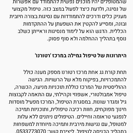
המטופלים יהיו מוכנים נפשית להתמודד עם אפשרות
ל נסיגה, ולדעת כיצד לפעול במצב כזה. טיפול מקצועי
עניק כלים ודרכים להתמודדות עם נסיגות בצורה חיובית
בונה, ומסייע להקטין את השפעתן על ההתקדמות
כללית. הדגש הוא על לימוד מנסיגות וראייתן כשלב
וסף בתהליך ההחלמה ולא סוף פסוק.
יתרונות של טיפול גמילה במרכז 'רטורנו'
חת קורת גג אחת מרכז רטורנו מספק מענה כולל
התמכרויות, בפיקוח מלא של הרשויות. הגישה
הוליסטית של המרכז כוללת תוכניות מניעה, הכשרה,
יפול אמבולטורי, אשפוזי וקהילתי, עם התאמה לקבוצות
יל ומגדר שונות. במסגרת הטיפול, המרכז מפעיל מוסדות
ינוך מפוקחים, חוות רכיבה טיפולית, ותוכניות תמיכה
נפגעי טראומה וחיילים. הטיפולים ניתנים ללא עלות
מטופל, עם נגישות מירבית ותמיכה מיוחדת למשפחות
הליך הכניסה לטיפול. ליצירת קשר: 0533773070.