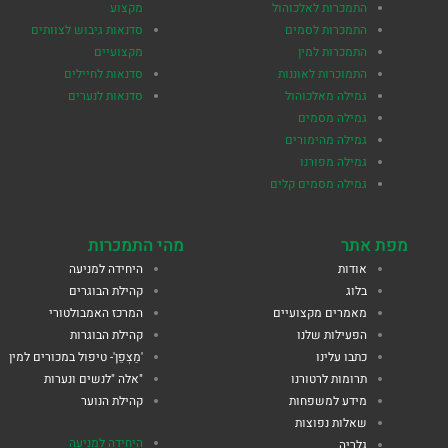
התמכרות לאלכוהול
מקצוע
התמכרות לסמים
סדנאות גיבוש לצוותים
התמכרות למין
מקצועיים
התמוכרות לאוננות
סדנאות לחיילים
גמילה מאלכוהול
סדנאות לנערים
גמילה מסמים
גמילה מהימורים
גמילה מפורנו
גמילה מסמים קלים
מפת אתר
מהי התמכרות
אודות
היחידה למניעה
בלוג
קהילת הבוגרים
מאמרים מקצועיים
המרכז האמבולטורי
הפעילות שלנו
קהילת הבוגרות
כתבו עלינו
'מַצְפֵן'- טיפול במכורים למין
תרומות לרטורנו
"אלה "לנשים ונערות
מידע למשפחות
קהילת הנוער
שאלות נפוצות
היחידה למניעה
גלריה