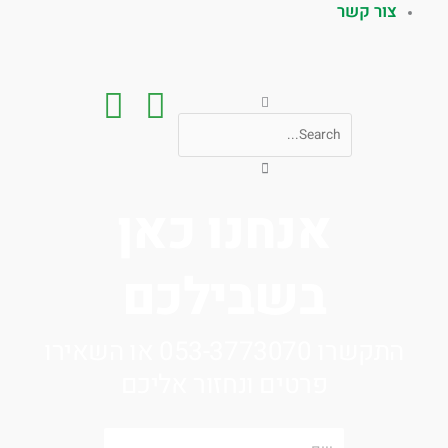
צור קשר
חיפוש
אנחנו כאן
בשבילכם
התקשרו 053-3773070 או השאירו
פרטים ונחזור אליכם
שם