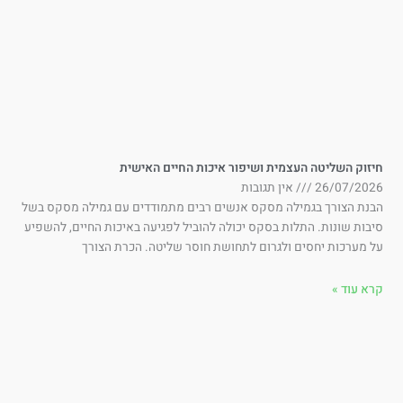
זוק השליטה העצמית ושיפור איכות החיים האישית
26/07/202
אין תגובות
בנת הצורך בגמילה מסקס אנשים רבים מתמודדים עם גמילה מסקס בשל
בות שונות. התלות בסקס יכולה להוביל לפגיעה באיכות החיים, להשפיע
 מערכות יחסים ולגרום לתחושת חוסר שליטה. הכרת הצורך
א עוד »