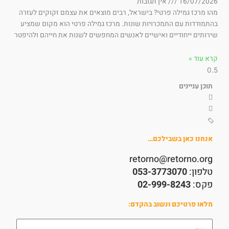
16/07/202
אין תגובות
ו מרכז גמילה פרטי? בישראל, רבים מוצאים את עצמם זקוקים לעזרה
תמודדות עם התמכרויות שונות. מרכז גמילה פרטי הוא מקום שמציע
רותים ייחודיים ואישיים לאנשים המחפשים לשנות את חייהם ולהיפטר
א עוד »
תוכן עניינים
אנחנו כאן בשבילכם…
retorno@retorno.org
טלפון:
053-3773070
פקס:
02-999-8243
מלאו פרטיכם ונשוב בהקדם:
שם