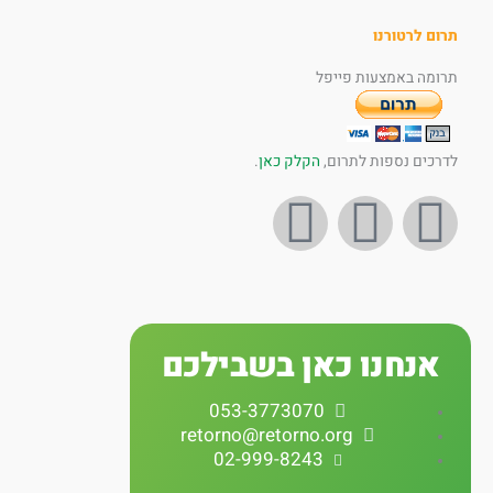
תרום לרטורנו
תרומה באמצעות פייפל
לדרכים נספות לתרום,
הקלק כאן
.
I
Y
F
n
o
a
s
u
c
אנחנו כאן בשבילכם
t
t
e
053-3773070
a
u
b
retorno@retorno.org
02-999-8243