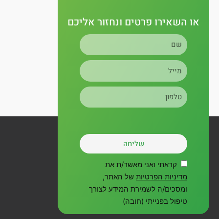
g
b
o
r
e
o
או השאירו פרטים ונחזור אליכם
שם
a
k
מייל
m
טלפון
שליחה
קראתי ואני מאשר/ת את
מדיניות הפרטיות
של האתר,
ומסכים/ה לשמירת המידע לצורך
טיפול בפנייתי (חובה)