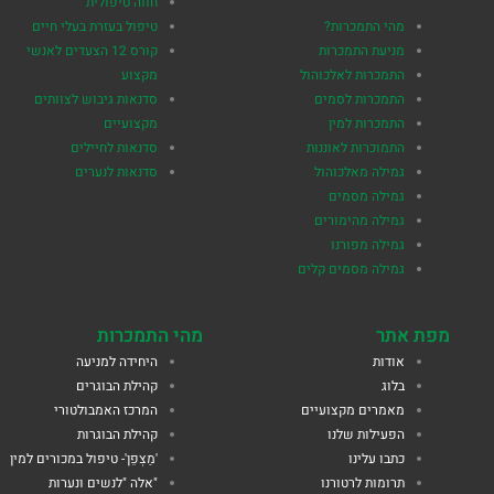
חווה טיפולית
מהי התמכרות?
טיפול בעזרת בעלי חיים
מניעת התמכרות
קורס 12 הצעדים לאנשי
התמכרות לאלכוהול
מקצוע
התמכרות לסמים
סדנאות גיבוש לצוותים
התמכרות למין
מקצועיים
התמוכרות לאוננות
סדנאות לחיילים
גמילה מאלכוהול
סדנאות לנערים
גמילה מסמים
גמילה מהימורים
גמילה מפורנו
גמילה מסמים קלים
מפת אתר
מהי התמכרות
אודות
היחידה למניעה
בלוג
קהילת הבוגרים
מאמרים מקצועיים
המרכז האמבולטורי
הפעילות שלנו
קהילת הבוגרות
כתבו עלינו
'מַצְפֵן'- טיפול במכורים למין
תרומות לרטורנו
"אלה "לנשים ונערות