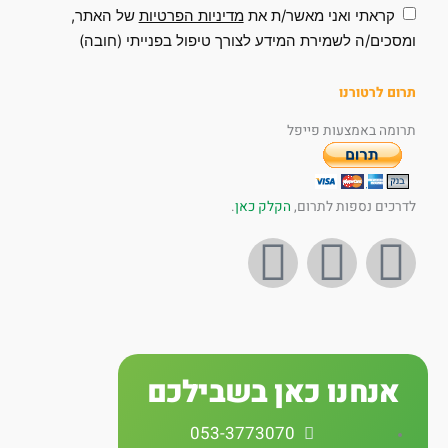
קראתי ואני מאשר/ת את
מדיניות הפרטיות
של האתר,
ומסכים/ה לשמירת המידע לצורך טיפול בפנייתי (חובה)
תרום לרטורנו
תרומה באמצעות פייפל
לדרכים נספות לתרום,
הקלק כאן
.
I
Y
F
n
o
a
s
u
c
אנחנו כאן בשבילכם
t
t
e
053-3773070