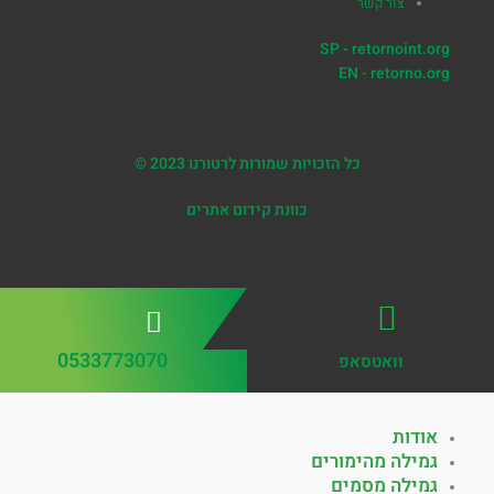
צור קשר
SP - retornoint.org
EN - retorno.org
כל הזכויות שמורות לרטורנו 2023 ©
כוונת קידום אתרים
0533773070
וואטסאפ
אודות
גמילה מהימורים
גמילה מסמים