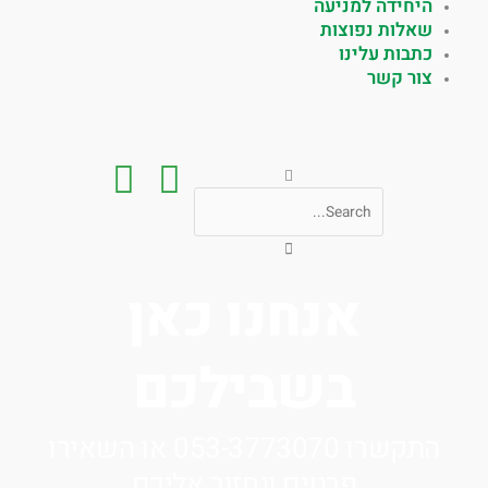
היחידה למניעה
שאלות נפוצות
כתבות עלינו
צור קשר
חיפוש
אנחנו כאן
בשבילכם
התקשרו 053-3773070 או השאירו
פרטים ונחזור אליכם