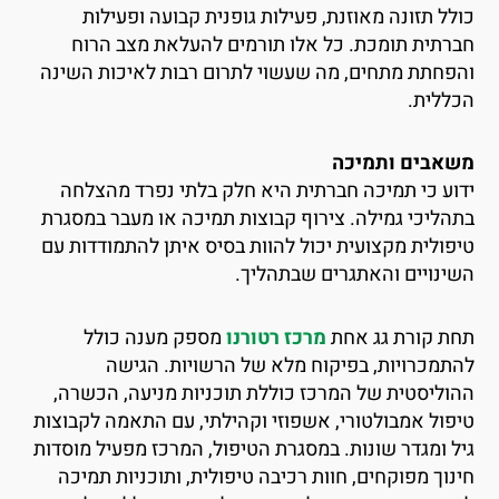
ולל תזונה מאוזנת, פעילות גופנית קבועה ופעילות
ברתית תומכת. כל אלו תורמים להעלאת מצב הרוח
הפחתת מתחים, מה שעשוי לתרום רבות לאיכות השינה
כללית.
שאבים ותמיכה
דוע כי תמיכה חברתית היא חלק בלתי נפרד מהצלחה
תהליכי גמילה. צירוף קבוצות תמיכה או מעבר במסגרת
יפולית מקצועית יכול להוות בסיס איתן להתמודדות עם
שינויים והאתגרים שבתהליך.
חת קורת גג אחת
מרכז רטורנו
מספק מענה כולל
התמכרויות, בפיקוח מלא של הרשויות. הגישה
הוליסטית של המרכז כוללת תוכניות מניעה, הכשרה,
יפול אמבולטורי, אשפוזי וקהילתי, עם התאמה לקבוצות
יל ומגדר שונות. במסגרת הטיפול, המרכז מפעיל מוסדות
ינוך מפוקחים, חוות רכיבה טיפולית, ותוכניות תמיכה