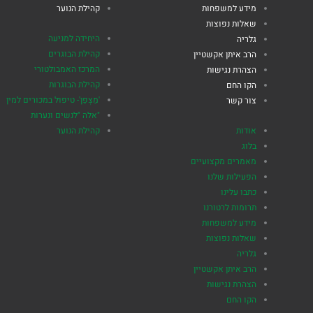
מידע למשפחות
קהילת הנוער
שאלות נפוצות
היחידה למניעה
גלריה
קהילת הבוגרים
הרב איתן אקשטיין
המרכז האמבולטורי
הצהרת נגישות
קהילת הבוגרות
הקו החם
'מַצְפֵן'- טיפול במכורים למין
צור קשר
"אלה "לנשים ונערות
אודות
קהילת הנוער
בלוג
מאמרים מקצועיים
הפעילות שלנו
כתבו עלינו
תרומות לרטורנו
מידע למשפחות
שאלות נפוצות
גלריה
הרב איתן אקשטיין
הצהרת נגישות
הקו החם