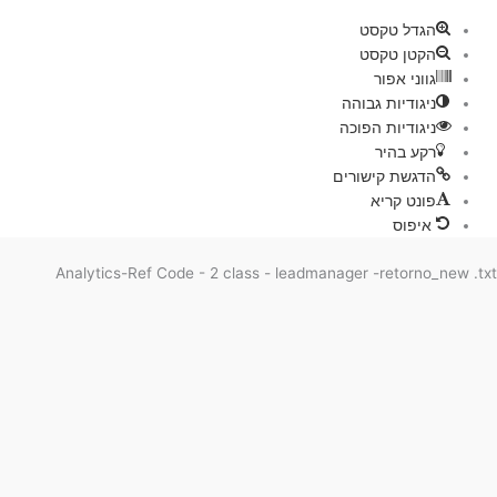
ת
הגדל טקסט
הקטן טקסט
גווני אפור
ניגודיות גבוהה
ניגודיות הפוכה
רקע בהיר
הדגשת קישורים
פונט קריא
איפוס
Analytics-Ref Code - 2 class - leadmanager -retorno_new