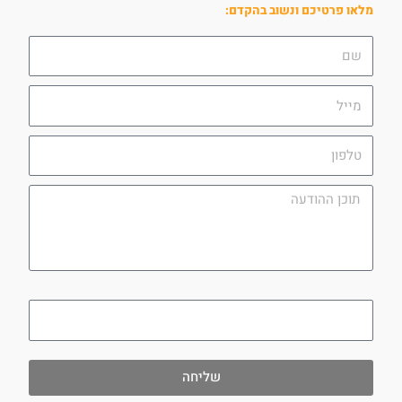
מלאו פרטיכם ונשוב בהקדם:
שם
מייל
טלפון
תוכן
ההודעה
utm_campaign
שליחה