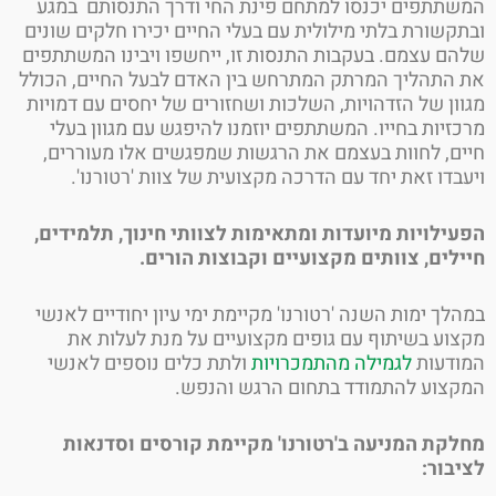
תתפים יכנסו למתחם פינת החי ודרך התנסותם במגע
קשורת בלתי מילולית עם בעלי החיים יכירו חלקים שונים
ם עצמם. בעקבות התנסות זו, ייחשפו ויבינו המשתתפים
התהליך המרתק המתרחש בין האדם לבעל החיים, הכולל
ון של הזדהויות, השלכות ושחזורים של יחסים עם דמויות
זיות בחייו. המשתתפים יוזמנו להיפגש עם מגוון בעלי
ם, לחוות בעצמם את הרגשות שמפגשים אלו מעוררים,
בדו זאת יחד עם הדרכה מקצועית של צוות 'רטורנו'.
ילויות מיועדות ומתאימות לצוותי חינוך, תלמידים,
לים, צוותים מקצועיים וקבוצות הורים.
לך ימות השנה 'רטורנו' מקיימת ימי עיון יחודיים לאנשי
וע בשיתוף עם גופים מקצועיים על מנת לעלות את
דעות
לגמילה מהתמכרויות
ולתת כלים נוספים לאנשי
צוע להתמודד בתחום הרגש והנפש.
קת המניעה ב'רטורנו' מקיימת קורסים וסדנאות
בור: