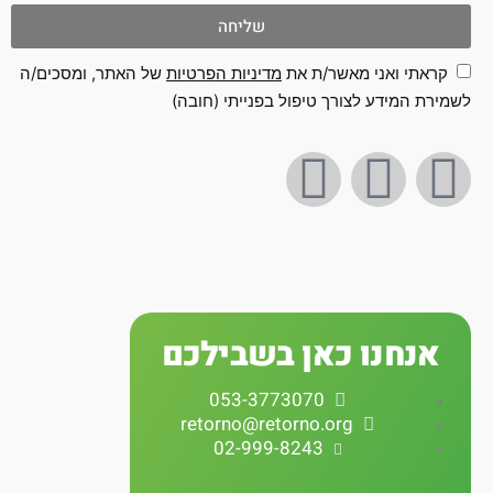
שליחה
קראתי ואני מאשר/ת את
מדיניות הפרטיות
של האתר, ומסכים/ה
מירת המידע לצורך טיפול בפנייתי (חובה)
I
Y
F
n
o
a
s
u
c
t
t
e
אנחנו כאן בשבילכם
a
u
b
053-3773070
retorno@retorno.org
g
b
o
02-999-8243