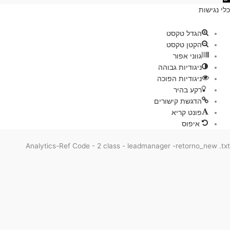
גישות
ת
הגדל טקסט
הקטן טקסט
גווני אפור
ניגודיות גבוהה
ניגודיות הפוכה
רקע בהיר
הדגשת קישורים
פונט קריא
איפוס
Analytics-Ref Code - 2 class - leadmanager -retorno_new