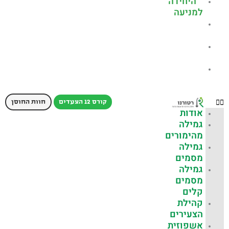
היחידה
למניעה
שאלות
נפוצות
כתבות
עלינו
צור
קשר
קורס 12 הצעדים
חוות החוסן
אודות
גמילה
מהימורים
גמילה
מסמים
גמילה
מסמים
קלים
קהילת
הצעירים
אשפוזית