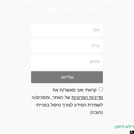
התקשרו 053-3773070 או השאירו
פרטים ונחזור אליכם
שם
מייל
טלפון
שליחה
קראתי ואני מאשר/ת את
מדיניות הפרטיות
של האתר, ומסכים/ה
לשמירת המידע לצורך טיפול בפנייתי
(חובה)
 לתוכן