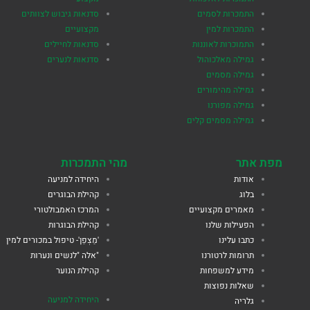
התמכרות לסמים
סדנאות גיבוש לצוותים
התמכרות למין
מקצועיים
התמוכרות לאוננות
סדנאות לחיילים
גמילה מאלכוהול
סדנאות לנערים
גמילה מסמים
גמילה מהימורים
גמילה מפורנו
גמילה מסמים קלים
מפת אתר
מהי התמכרות
אודות
היחידה למניעה
בלוג
קהילת הבוגרים
מאמרים מקצועיים
המרכז האמבולטורי
הפעילות שלנו
קהילת הבוגרות
כתבו עלינו
'מַצְפֵן'- טיפול במכורים למין
תרומות לרטורנו
"אלה "לנשים ונערות
מידע למשפחות
קהילת הנוער
שאלות נפוצות
היחידה למניעה
גלריה