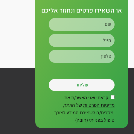
r
e
o
או השאירו פרטים ונחזור אליכם
a
k
שם
m
מייל
טלפון
שליחה
קראתי ואני מאשר/ת את
מדיניות הפרטיות
של האתר,
ומסכים/ה לשמירת המידע לצורך
טיפול בפנייתי (חובה)