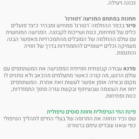
נה ויעילה.
ות במתחם המניעה 'רטורנו'
ר
בכפר ההחלמה 'רטורנו' ממחיש ומבהיר כיצד פועלים
ם של פתיחות, כנות ושייכות לקבוצה. הפגישה המוחשית
עולם ההחלמה של הסובלים מהתמכרויות מאפשר הבנה
יקה וכלים יישומיים להתמודדות בדרך של חוויה
נסות.
נא
עבודה קבוצתית חוויתית המפגישה את המשתתפים עם
ם הרגש, מה קורה כאשר מתעלמים מהכאב ולא נותנים לו
ם ובאיזה אופן אפשר לעשות זאת אחרת. המשתתפים
ו את העוצמה שבשיתוף ובקשת עזרה מתוך התמודדות,
ת ופתיחות.
ת החי הטיפולית
ו
חוות סוסים טיפולית
נכיר ונחווה את התרומה של בעלי החיים לתהליך הטיפולי
 שאנו עובדים עימם ברטורנו.