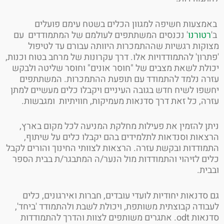
צעות חשיפה למגוון הכלים בשטח עימם פועלים
טורנו
' נכנסים המשתתפים לעולמם של המתמודדים עם
קות רגשיות שההתמכרות היוותה עבורם עד לטיפול
רון' להתמודדויות אלו. דרך עקרונות של מרחב בטוח וכנות,
לת לשאת מצבים של "חוסר אונים" וחוסר שליטה ולבקש
ה נלמד להתמודד עם תופעת ההתמכרות. המשתתפים
פו לשיח חדש בגובה העיניים ויקבלו כלים מעשיים למתן
ה, כל זאת דרך סדנאות מעמיקות, חוויתיות ומגבשות.
ן להזמין את פעילות מחלקת המניעה לכל מקום בארץ,
אות וסנדאות לתלמידים בהם יקבלו כלים על שיתוף,
ודדות ובקשת עזרה. הרצאות לצוותי החינוך והורים לקבל
ם לזיהוי והתמודדות מול הנער/ה המתבגר/ת בבית הספר
ית.
סדנאות יחודיות לועדי עובדים, חברות ואירגונים, כלים
ודה קבוצתית משותפת, ויכולת לשבת ולהתמודד 'ביחד',
סדנאות odt. אתגרים משותפים לצוות והדרך להתמודדות