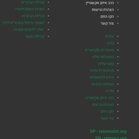
קהילת הבוגרים
הרב איתן אקשטיין
המרכז האמבולטורי
הצהרת נגישות
קהילת הבוגרות
הקו החם
'מַצְפֵן'- טיפול במכורים למין
צור קשר
"אלה "לנשים ונערות
אודות
קהילת הנוער
בלוג
מאמרים מקצועיים
הפעילות שלנו
כתבו עלינו
תרומות לרטורנו
מידע למשפחות
שאלות נפוצות
גלריה
הרב איתן אקשטיין
הצהרת נגישות
הקו החם
צור קשר
SP - retornoint.org
EN - retorno.org