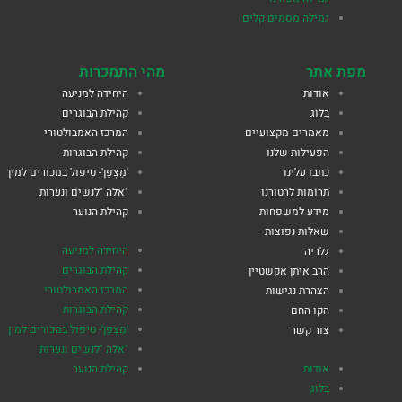
גמילה מסמים קלים
מפת אתר
מהי התמכרות
אודות
היחידה למניעה
בלוג
קהילת הבוגרים
מאמרים מקצועיים
המרכז האמבולטורי
הפעילות שלנו
קהילת הבוגרות
כתבו עלינו
'מַצְפֵן'- טיפול במכורים למין
תרומות לרטורנו
"אלה "לנשים ונערות
מידע למשפחות
קהילת הנוער
שאלות נפוצות
היחידה למניעה
גלריה
קהילת הבוגרים
הרב איתן אקשטיין
המרכז האמבולטורי
הצהרת נגישות
קהילת הבוגרות
הקו החם
'מַצְפֵן'- טיפול במכורים למין
צור קשר
"אלה "לנשים ונערות
אודות
קהילת הנוער
בלוג