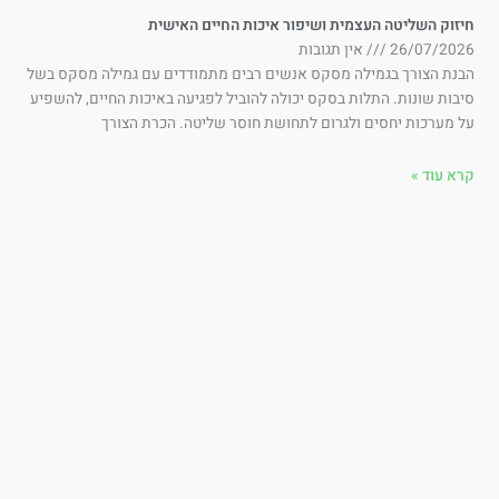
זוק השליטה העצמית ושיפור איכות החיים האישית
26/07/202
אין תגובות
בנת הצורך בגמילה מסקס אנשים רבים מתמודדים עם גמילה מסקס בשל
בות שונות. התלות בסקס יכולה להוביל לפגיעה באיכות החיים, להשפיע
 מערכות יחסים ולגרום לתחושת חוסר שליטה. הכרת הצורך
א עוד »