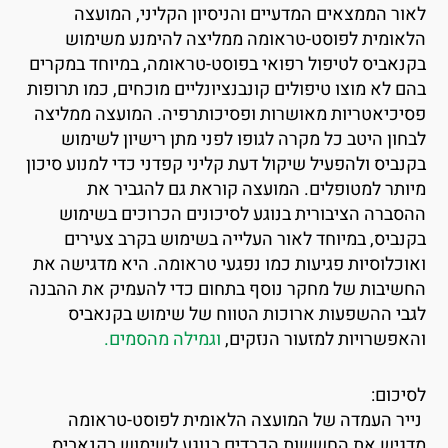
אור הממצאים המדעיים והניסיון הקליני, המועצה
לאומית לפוסט-טראומה ממליצה להימנע משימוש
קנאביס לטיפול רפואי בפוסט-טראומה, במיוחד במקרים
הם לא מוצו טיפולים קונבנציונליים מוכחים, כמו תרופות
סיכיאטריות מאושרות ופסיכותרפיה. המועצה ממליצה
בחון היטב כל מקרה לגופו לפני מתן רישיון לשימוש
קנביס ולהפעיל שיקול דעת קליני קפדני כדי למנוע סיכון
יותר למטופלים. המועצה קוראת גם להגביר את
הסברה הציבורית בנוגע לסיכונים הכרוכים בשימוש
קנביס, במיוחד לאור העלייה בשימוש בקרב צעירים
אוכלוסיות פגיעות כמו נפגעי טראומה. היא מדגישה את
חשיבות של מחקר נוסף בתחום כדי להעמיק את ההבנה
גבי ההשפעות ארוכות הטווח של שימוש בקנאביס
האפשרויות למזעור הנזקים,
וגמילה מהסמים.
סיכום:
ייר העמדה של המועצה הלאומית לפוסט-טראומה
דגיש את החששות הכבדים בנוגע לשימוש בקנאביס