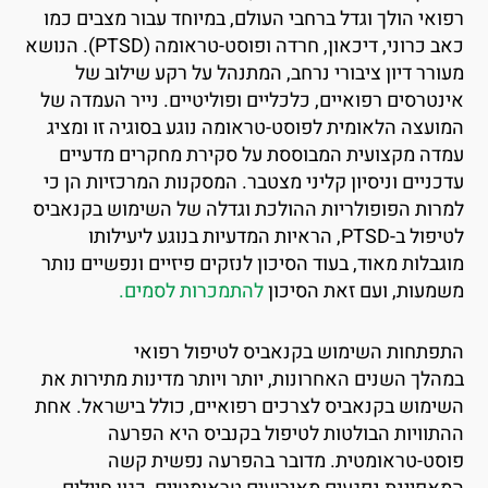
פואי הולך וגדל ברחבי העולם, במיוחד עבור מצבים כמו
כאב כרוני, דיכאון, חרדה ופוסט-טראומה (PTSD). הנושא
עורר דיון ציבורי נרחב, המתנהל על רקע שילוב של
ינטרסים רפואיים, כלכליים ופוליטיים. נייר העמדה של
מועצה הלאומית לפוסט-טראומה נוגע בסוגיה זו ומציג
מדה מקצועית המבוססת על סקירת מחקרים מדעיים
דכניים וניסיון קליני מצטבר. המסקנות המרכזיות הן כי
מרות הפופולריות ההולכת וגדלה של השימוש בקנאביס
לטיפול ב-PTSD, הראיות המדעיות בנוגע ליעילותו
וגבלות מאוד, בעוד הסיכון לנזקים פיזיים ונפשיים נותר
שמעות, ועם זאת הסיכון
להתמכרות לסמים.
תפתחות השימוש בקנאביס לטיפול רפואי
מהלך השנים האחרונות, יותר ויותר מדינות מתירות את
שימוש בקנאביס לצרכים רפואיים, כולל בישראל. אחת
התוויות הבולטות לטיפול בקנביס היא הפרעה
וסט-טראומטית. מדובר בהפרעה נפשית קשה