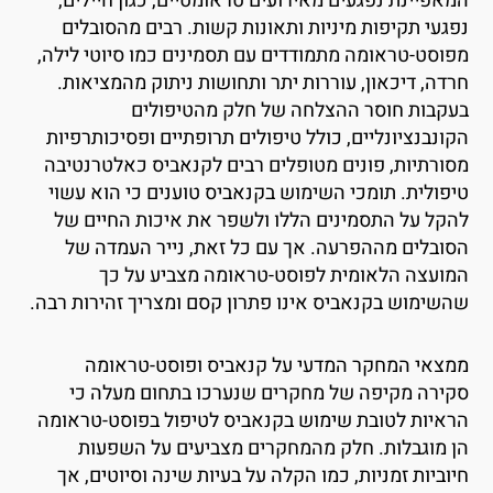
מאפיינת נפגעים מאירועים טראומטיים, כגון חיילים,
פגעי תקיפות מיניות ותאונות קשות. רבים מהסובלים
פוסט-טראומה מתמודדים עם תסמינים כמו סיוטי לילה,
רדה, דיכאון, עוררות יתר ותחושות ניתוק מהמציאות.
עקבות חוסר ההצלחה של חלק מהטיפולים
קונבנציונליים, כולל טיפולים תרופתיים ופסיכותרפיות
סורתיות, פונים מטופלים רבים לקנאביס כאלטרנטיבה
יפולית. תומכי השימוש בקנאביס טוענים כי הוא עשוי
הקל על התסמינים הללו ולשפר את איכות החיים של
סובלים מההפרעה. אך עם כל זאת, נייר העמדה של
מועצה הלאומית לפוסט-טראומה מצביע על כך
השימוש בקנאביס אינו פתרון קסם ומצריך זהירות רבה.
מצאי המחקר המדעי על קנאביס ופוסט-טראומה
קירה מקיפה של מחקרים שנערכו בתחום מעלה כי
ראיות לטובת שימוש בקנאביס לטיפול בפוסט-טראומה
ן מוגבלות. חלק מהמחקרים מצביעים על השפעות
יוביות זמניות, כמו הקלה על בעיות שינה וסיוטים, אך