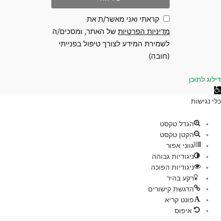
קראתי ואני מאשר/ת את
מדיניות הפרטיות
של האתר, ומסכים/ה
לשמירת המידע לצורך טיפול בפנייתי
(חובה)
 לתוכן
גישות
ת
הגדל טקסט
הקטן טקסט
גווני אפור
ניגודיות גבוהה
ניגודיות הפוכה
רקע בהיר
הדגשת קישורים
פונט קריא
איפוס