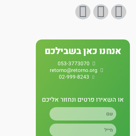
I
Y
F
n
o
a
s
u
c
אנחנו כאן בשבילכם
t
t
e
053-3773070
a
u
b
retorno@retorno.org
02-999-8243
g
b
o
r
e
o
או השאירו פרטים ונחזור אליכם
שם
a
k
מייל
m