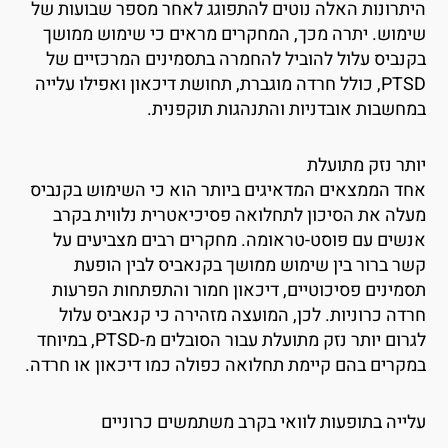
יתרונות האלה נוטים להתפוגג לאחר מספר שבועות של
ימוש. יתרה מכך, המחקרים מראים כי שימוש ממושך
קנביס עלול להוביל להחמרה בתסמינים המרכזיים של
PTSD, כולל חרדה מוגברת, תחושת דיכאון ואפילו עלייה
מחשבות אובדניות והתנהגות תוקפנית.
ותר נזק מתועלת
חד הממצאים המדאיגים ביותר הוא כי השימוש בקנביס
עלה את הסיכון לתחלואה פסיכיאטרית נלווית בקרב
נשים עם פוסט-טראומה. מחקרים רבים מצביעים על
שר ברור בין שימוש ממושך בקנאביס לבין הופעת
סמינים פסיכוטיים, דיכאון חמור והתפתחות הפרעות
רדה כרוניות. לכן, המועצה מזהירה כי קנאביס עלול
לגרום יותר נזק מתועלת עבור הסובלים מ-PTSD, במיוחד
מקרים בהם קיימת תחלואה כפולה כמו דיכאון או חרדה.
לייה בתופעות לוואי בקרב משתמשים כרוניים