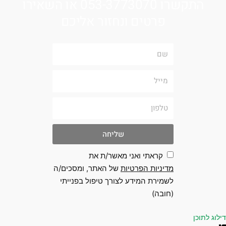
התקשרו 053-3773070 או השאירו
פרטים ונחזור אליכם
שם
מייל
טלפון
שליחה
קראתי ואני מאשר/ת את
מדיניות הפרטיות
של האתר, ומסכים/ה
לשמירת המידע לצורך טיפול בפנייתי
(חובה)
 לתוכן