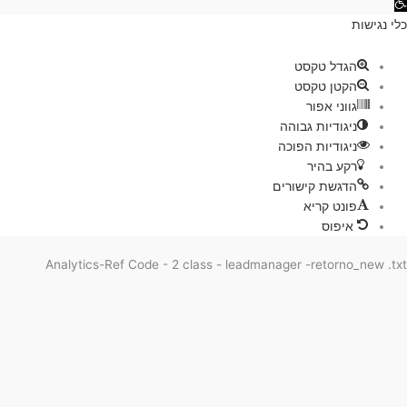
גישות
ת
הגדל טקסט
הקטן טקסט
גווני אפור
ניגודיות גבוהה
ניגודיות הפוכה
רקע בהיר
הדגשת קישורים
פונט קריא
איפוס
Analytics-Ref Code - 2 class - leadmanager -retorno_new