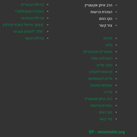
קהילת הבוגרים
הרב איתן אקשטיין
המרכז האמבולטורי
הצהרת נגישות
קהילת הבוגרות
הקו החם
'מַצְפֵן'- טיפול במכורים למין
צור קשר
"אלה "לנשים ונערות
אודות
קהילת הנוער
בלוג
מאמרים מקצועיים
הפעילות שלנו
כתבו עלינו
תרומות לרטורנו
מידע למשפחות
שאלות נפוצות
גלריה
הרב איתן אקשטיין
הצהרת נגישות
הקו החם
צור קשר
SP - retornoint.org