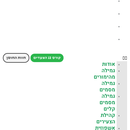
היחידה
למניעה
שאלות
נפוצות
כתבות
עלינו
צור
קשר
קורס 12 הצעדים
חוות החוסן
אודות
גמילה
מהימורים
גמילה
מסמים
גמילה
מסמים
קלים
קהילת
הצעירים
אשפוזית