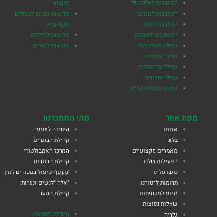
התמכרות לאלכוהול
מקצוע
התמכרות לסמים
סדנאות גיבוש לצוותים
התמכרות למין
מקצועיים
התמוכרות לאוננות
סדנאות לחיילים
גמילה מאלכוהול
סדנאות לנערים
גמילה מסמים
גמילה מהימורים
גמילה מפורנו
גמילה מסמים קלים
מפת אתר
מהי התמכרות
אודות
היחידה למניעה
בלוג
קהילת הבוגרים
מאמרים מקצועיים
המרכז האמבולטורי
הפעילות שלנו
קהילת הבוגרות
כתבו עלינו
'מַצְפֵן'- טיפול במכורים למין
תרומות לרטורנו
"אלה "לנשים ונערות
מידע למשפחות
קהילת הנוער
שאלות נפוצות
היחידה למניעה
גלריה