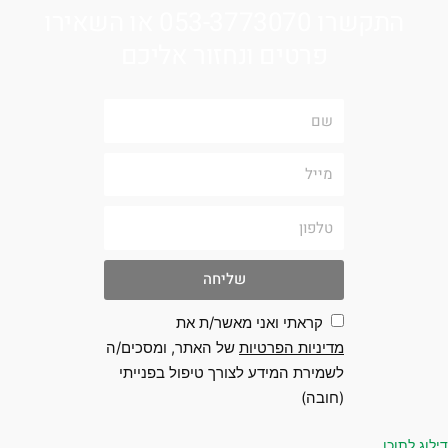
התקשרו 053-3773070 או השאירו
פרטים ונחזור אליכם
שם
מייל
טלפון
שליחה
קראתי ואני מאשר/ת את
מדיניות הפרטיות
של האתר, ומסכים/ה
לשמירת המידע לצורך טיפול בפנייתי
(חובה)
 לתוכן