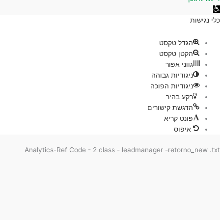
גישות
ת
הגדל טקסט
הקטן טקסט
גווני אפור
ניגודיות גבוהה
ניגודיות הפוכה
רקע בהיר
הדגשת קישורים
פונט קריא
איפוס
Analytics-Ref Code - 2 class - leadmanager -retorno_new