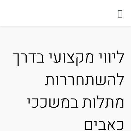
יווי מקצועי בדרך
השתחררות
תלות במשככי
אבים