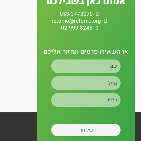
אנחנו כאן בשבילכם
t
t
e
053-3773070
a
u
b
retorno@retorno.org
02-999-8243
g
b
o
r
e
o
או השאירו פרטים ונחזור אליכם
שם
a
k
מייל
m
טלפון
שליחה