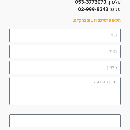
טלפון:
053-3773070
פקס:
02-999-8243
מלאו פרטיכם ונשוב בהקדם:
שם
מייל
טלפון
תוכן
ההודעה
utm_campaign