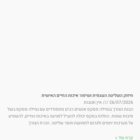
זוק השליטה העצמית ושיפור איכות החיים האישית
26/07/202
אין תגובות
בנת הצורך בגמילה מסקס אנשים רבים מתמודדים עם גמילה מסקס בשל
בות שונות. התלות בסקס יכולה להוביל לפגיעה באיכות החיים, להשפיע
 מערכות יחסים ולגרום לתחושת חוסר שליטה. הכרת הצורך
א עוד »