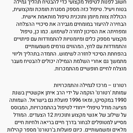
שוב לפנות לטיפול מקצועי כדי להבטיח תהליך גמילה
טוח ויעיל. טיפול כזה מספק מסגרת תומכת ומקצועית,
כוללת צוות מיומן ותוכנית טיפול מותאמת אישית.
בחירה להיעזר במומחים מגבירה את סיכויי ההצלחה
מפחיתה את הסיכון לחזרה לשימוש. כמו כן, טיפול
קצועי מספק כלים ומיומנויות להתמודדות עם פיתויים
התמודדות עם לחץ, המהווים גורמים משמעותיים
הפחתת הסיכוי לחזרה לשימוש. התמדה בתהליך וליווי
תמשך גם אחרי השלמת הגמילה יכולים להבטיח מעבר
וצלח לחיים חופשיים מהתמכרות.
טורנו – מרכז לגמילה והתמכרויות
מותת 'רטורנו' הוקמה על ידי הרב איתן אקשטיין בשנת
1990 במקסיקו, ומאז 1996 פועלת גם בישראל. העמותה
ציעה מודל טיפולי ייחודי לטיפול בהתמכרויות, המבוסס
על שילוב של אנשי מקצוע ותוכנית 12 הצעדים. המודל
סייע למטופלים לבחור בדרך חיים בריאה ולחיות חיים
לאים ומשמעותיים. כיום פועלות ב'רטורנו' מספר קהילות