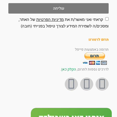
שליחה
קראתי ואני מאשר/ת את
מדיניות הפרטיות
של האתר,
ומסכים/ה לשמירת המידע לצורך טיפול בפנייתי (חובה)
תרום לרטורנו
תרומה באמצעות פייפל
לדרכים נספות לתרום,
הקלק כאן
.
I
Y
F
n
o
a
s
u
c