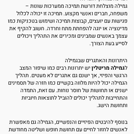
מילה מוצלחת דורשת תמיכה ממערכות שונות –
שפחה, חברים ואנשי מקצוע. תמיכה זו יכולה לכלול
גישות עם יועצים, קבוצות תמיכה ושימוש בטכניקות כמו
דיטציה או יוגה להפחתת מתח וחרדה. חשוב להקיף את
צמך באנשים שמבינים ומכירים את התהליך ויכולים
סייע בעת הצורך.
יתרונות והאתגרים שבגמילה
גמילה מריטלין
יש יתרונות רבים כמו שיפור המצב
רגשי והפיזי, אך ישנם גם אתגרים לא מעטים. תהליך
גמילה יכול להיות מלווה בקשיים כמו חזרה של תסמינים
שנים או תחושות של חוסר נוחות. עם זאת, התמדה
התחייבות לתהליך יכולים להוביל לתוצאות חיוביות
תחושת הישג.
נוסף להיבטים הפיזיים והנפשיים, הגמילה גם מאפשרת
אנשים לחזור לחיים עם תחושת חופש ושליטה מחודשת