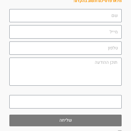
מלאו פרטיכם ונשוב בהקדם:
שם
מייל
טלפון
תוכן
ההודעה
utm_campaign
שליחה