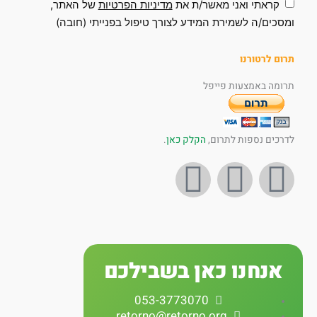
קראתי ואני מאשר/ת את
מדיניות הפרטיות
של האתר,
ומסכים/ה לשמירת המידע לצורך טיפול בפנייתי (חובה)
תרום לרטורנו
תרומה באמצעות פייפל
לדרכים נספות לתרום,
הקלק כאן
.
I
Y
F
n
o
a
s
u
c
אנחנו כאן בשבילכם
t
t
e
053-3773070
retorno@retorno.org