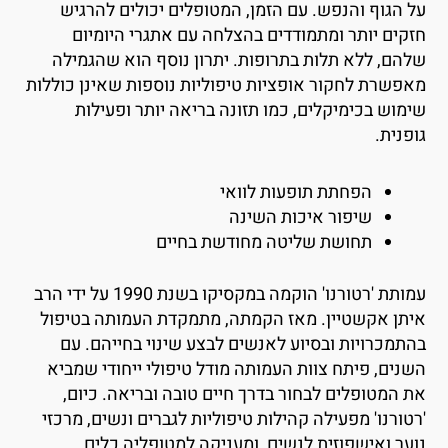
ל הגוף והנפש. עם הזמן, המטופלים יכולים להרגיש
זקים יותר ומתמודדים בהצלחה עם אתגרי היומיום
להם, ללא תלות בתרופות. יתרון נוסף הוא שהגמילה
אפשרת לחקור אופציות טיפוליות נוספות שאינן כוללות
ימוש בכימיקלים, כמו תזונה בריאה יותר ופעילות
ופנית.
הפחתת תופעות לוואי
שיפור איכות השינה
תחושת שליטה מחודשת בחיים
עמותת 'רטורנו' הוקמה במקסיקו בשנת 1990 על ידי הרב
יתן אקשטיין. מאז הקמתה, מתמקדת העמותה בטיפול
התמכרויות ובסיוע לאנשים לבצע שינוי בחייהם. עם
שנים, פיתח צוות העמותה מודל טיפולי ייחודי שמביא
ת המטופלים לבחור בדרך חיים טובה ובריאה. כיום,
רטורנו' מפעילה קהילות טיפוליות לגברים ונשים, מרכזי
וער ואישפוזית לנשים, ומעניקה למטופליה כלים