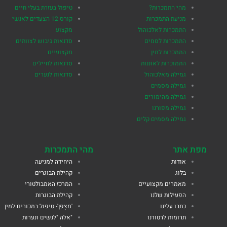
מהי התמכרות?
טיפול בעזרת בעלי חיים
מניעת התמכרות
קורס 12 הצעדים לאנשי
התמכרות לאלכוהול
מקצוע
התמכרות לסמים
סדנאות גיבוש לצוותים
התמכרות למין
מקצועיים
התמוכרות לאוננות
סדנאות לחיילים
גמילה מאלכוהול
סדנאות לנערים
גמילה מסמים
גמילה מהימורים
גמילה מפורנו
גמילה מסמים קלים
מפת אתר
מהי התמכרות
אודות
היחידה למניעה
בלוג
קהילת הבוגרים
מאמרים מקצועיים
המרכז האמבולטורי
הפעילות שלנו
קהילת הבוגרות
כתבו עלינו
'מַצְפֵן'- טיפול במכורים למין
תרומות לרטורנו
"אלה "לנשים ונערות