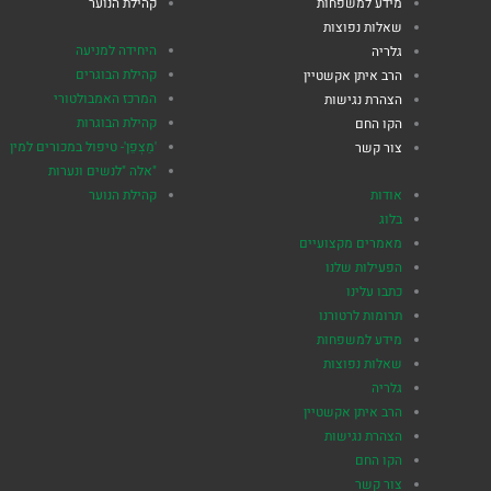
מידע למשפחות
קהילת הנוער
שאלות נפוצות
היחידה למניעה
גלריה
קהילת הבוגרים
הרב איתן אקשטיין
המרכז האמבולטורי
הצהרת נגישות
קהילת הבוגרות
הקו החם
'מַצְפֵן'- טיפול במכורים למין
צור קשר
"אלה "לנשים ונערות
אודות
קהילת הנוער
בלוג
מאמרים מקצועיים
הפעילות שלנו
כתבו עלינו
תרומות לרטורנו
מידע למשפחות
שאלות נפוצות
גלריה
הרב איתן אקשטיין
הצהרת נגישות
הקו החם
צור קשר