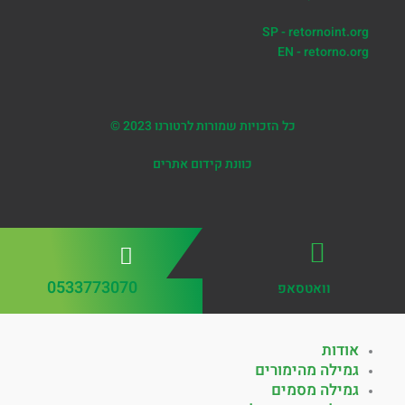
SP - retornoint.org
EN - retorno.org
כל הזכויות שמורות לרטורנו 2023 ©
כוונת קידום אתרים
0533773070
וואטסאפ
אודות
גמילה מהימורים
גמילה מסמים