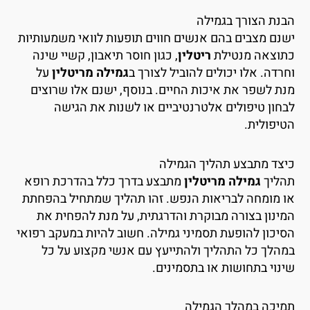
בנת הצורך בגמילה
שנם מצבים בהם אנשים חווים תופעות לוואי משמעותיות
תוצאה מנטילת
ריטלין
, כגון חוסר תיאבון, קשיי שינה
חרדה. אלו יכולים להוביל לצורך ב
גמילה מריטלין
על
נת לשפר את איכות החיים. בנוסף, ישנם אלו שרוצים
בחון טיפולים אלטרנטיביים או לשנות את הגישה
טיפולית.
יצד מתבצע תהליך הגמילה
הליך
גמילה מריטלין
מתבצע בדרך כלל בהדרכת רופא
ו מומחה לבריאות הנפש. זהו תהליך שמתחיל בהפחתת
מינון בצורה מבוקרת והדרגתית, על מנת להפחית את
סיכון להופעת תסמיני גמילה. חשוב להיות במעקב רפואי
מהלך כל התהליך ולהתייעץ עם אנשי מקצוע על כל
ינוי בתחושות או בתסמינים.
מיכה במהלך הגמילה