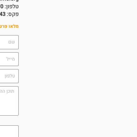
טלפון:
70
פקס:
43
מלאו פרטי
שם
מייל
טלפון
תוכן
ההודעה
campaign