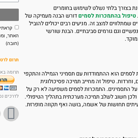
ת בצורך בלתי נשלט לשימוש בחומרים
טיפול בהתמכרות לסמים
דורש הבנה מעמיקה של
ים שמתלווים למצב זה. מניעים רבים יכולים להוביל
קראתי 
נפשיים וגם גורמים סביבתיים. הבנת שורשי
האתר, ומס
וקד.
(חובה)
תרום לרטו
תרומה באמ
לסמים הוא ההתמודדות עם תסמיני הגמילה והתקפי
, וחרדות. טיפול זה מחייב תמיכה פסיכולוגית
ל על התסמינים. התמכרות לסמים משפיעה לא רק על
לדרכים נס
ולכן חשוב לשלב תמיכה מערכתית בתהליך הטיפולי.
עיתים תחושות של אשמה, בושה ואף תקווה מופרזת.
F
a