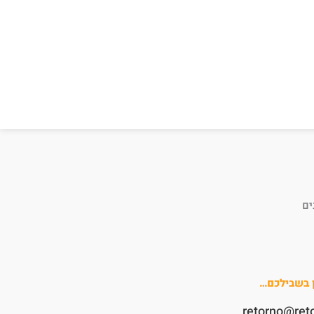
ים
ן בשבילכם…
retorno@ret