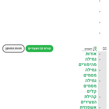
היחידה
למניעה
שאלות
נפוצות
כתבות
עלינו
צור
קשר
קורס 12 הצעדים
חוות החוסן
אודות
גמילה
מהימורים
גמילה
מסמים
גמילה
מסמים
קלים
קהילת
הצעירים
אשפוזית