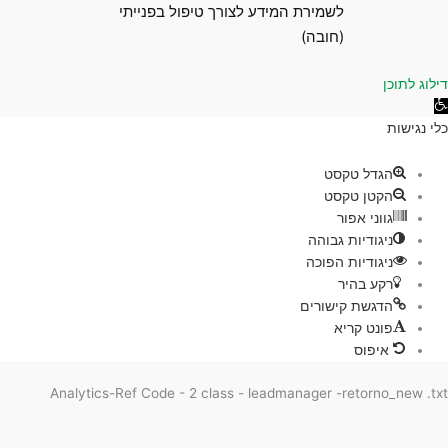
לשמירת המידע לצורך טיפול בפנייתי
(חובה)
 לתוכן
גישות
ת
הגדל טקסט
הקטן טקסט
גווני אפור
ניגודיות גבוהה
ניגודיות הפוכה
רקע בהיר
הדגשת קישורים
פונט קריא
איפוס
Analytics-Ref Code - 2 class - leadmanager -retorno_new