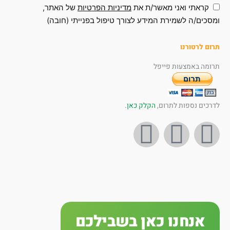
קראתי ואני מאשר/ת את
מדיניות הפרטיות
של האתר,
סכים/ה לשמירת המידע לצורך טיפול בפנייתי (חובה)
ום לרטורנו
ומה באמצעות פייפל
רכים נספות לתרום,
הקלק כאן
.
I
Y
F
n
o
a
s
u
c
t
t
e
אנחנו כאן בשבילכם