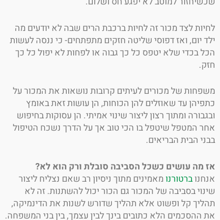
יחזור למוטב לא יפגע חס ושלום.
ות לצד מכור זה לחיות ברכבת הרים שבה לא יודעים מה
 יום, ואז דפוסי שליטה חזקים מתפתחים- כי ננסה לעשות
 בכדי שלא יטפס כל כך גבוה או לפחות לא יפול כל כך
.
חות של מכורים לעיתים קרובות נושאות את המכור על
יהן עד שאוזלים להן הכוחות, הן עושות זאת באומץ
בורה ומתוך רצון ליצור שינוי אמיתי. הן עסוקות בחיפוש
 המטפל שיטפל בו הכי טוב אך על הדרך נשכח הטיפול
י הבית הבריאים.
מה עושים כשכל הסביבה סובלת ורק הוא לא?
נו
ברטורנו
מאמינים מתוך ניסיון רב שאם נצליח ליצור
וי בסביבה של המכור גם הכור יכול להשתנות. זה לא
יך קל ופשוט אלא תהליך שדורש לשנות את הדינמיקה,
ההסכמים הלא כתובים בינך לבין עצמך, בין בני המשפחה.