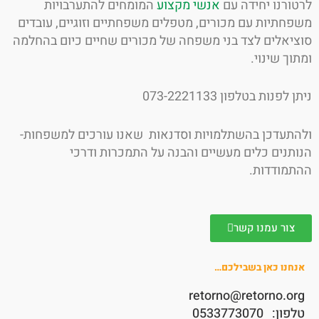
ורנו יחידה עם
אנשי מקצוע
המומחים להתערבויות
חתיות עם מכורים, מטפלים משפחתיים וזוגיים, עובדים
יאלים לצד בני משפחה של מכורים שחיים כיום בהחלמה
וך שינוי.
לפנות בטלפון 073-2221133
תעדכן בהשתלמויות וסדנאות שאנו עורכים למשפחות-
תנים כלים מעשיים והבנה על התמכרות ודרכי
מודדות.
צור עמנו קשר
חנו כאן בשבילכם…
retorno@retorno.o
לפון:
0533773070