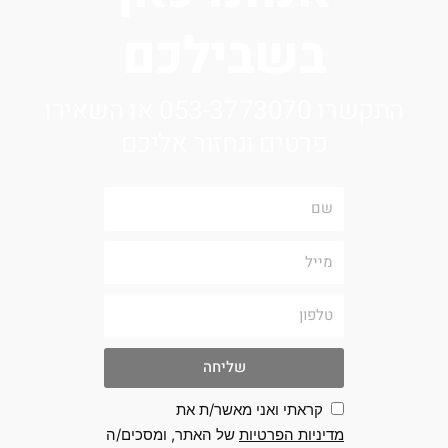
בשבילכם
התקשרו 053-3773070 או השאירו
פרטים ונחזור אליכם
שם
מייל
טלפון
שליחה
קראתי ואני מאשר/ת את
מדיניות הפרטיות
של האתר, ומסכים/ה