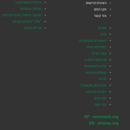
המרכז האמבולטורי
הצהרת נגישות
קהילת הבוגרות
הקו החם
'מַצְפֵן'- טיפול במכורים למין
צור קשר
"אלה "לנשים ונערות
אודות
קהילת הנוער
בלוג
מאמרים מקצועיים
הפעילות שלנו
כתבו עלינו
תרומות לרטורנו
מידע למשפחות
שאלות נפוצות
גלריה
הרב איתן אקשטיין
הצהרת נגישות
הקו החם
צור קשר
SP - retornoint.org
EN - retorno.org