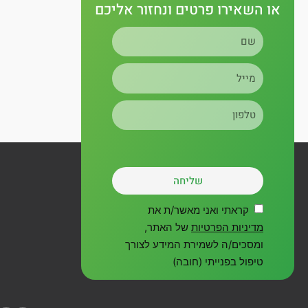
r
e
o
או השאירו פרטים ונחזור אליכם
שם
a
k
מייל
m
טלפון
שליחה
קראתי ואני מאשר/ת את
מדיניות הפרטיות
של האתר,
ומסכים/ה לשמירת המידע לצורך
טיפול בפנייתי (חובה)