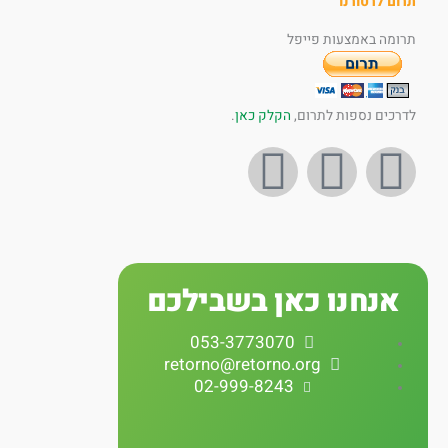
תרום לרטורנו
תרומה באמצעות פייפל
לדרכים נספות לתרום,
הקלק כאן
.
I
Y
F
n
o
a
s
u
c
אנחנו כאן בשבילכם
t
t
e
053-3773070
a
u
b
retorno@retorno.org
02-999-8243
g
b
o