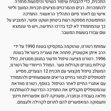
תכנית, כדי להבטיח שימור השינוי והימנעות מחזרה
התמכרות. רבים מהמרכזים מציעים תכניות המשך וליווי
ישי גם לאחר סיום התהליך הראשוני. התמיכה
מתמשכת מספקת רשת ביטחון ושקט נפשי, המצביע על
ך שהמתמודד לא לבד בדרכו החדשה, ויש מי שנמצא
ם עבורו בשעות המשבר.
עמותת רטורנו, שהוקמה במקסיקו בשנת 1990 על ידי
רב איתן אקשטיין, פתחה את שעריה בישראל בשנת
1996. רטורנו מציעה טיפול חדשני במגוון מסגרות, כולל
הילות בוגרים וקהילות נוער. המודל הייחודי של רטורנו,
המשלב טיפול מקצועי עם תכנית 12 הצעדים, מסייע
מטופלים לבחור בחיים בריאים ומשמעותיים ולהתמודד
ם אתגרי החיים לאחר הטיפול. בנוסף, רטורנו מוודאת
המטופלים מקבלים את התמיכה הנדרשת להשתלבות
לאה בעבודה ובחברה, ומעניקה להם אפשרויות חינוך
תעסוקה המאפשרים להם לתרום לקהילה ולעצמם.