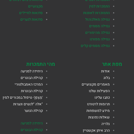
התמכרות למין
מקצועיים
התמוכרות לאוננות
סדנאות לחיילים
גמילה מאלכוהול
סדנאות לנערים
גמילה מסמים
גמילה מהימורים
גמילה מפורנו
גמילה מסמים קלים
מפת אתר
מהי התמכרות
אודות
היחידה למניעה
בלוג
קהילת הבוגרים
מאמרים מקצועיים
המרכז האמבולטורי
הפעילות שלנו
קהילת הבוגרות
כתבו עלינו
'מַצְפֵן'- טיפול במכורים למין
תרומות לרטורנו
"אלה "לנשים ונערות
מידע למשפחות
קהילת הנוער
שאלות נפוצות
היחידה למניעה
גלריה
קהילת הבוגרים
הרב איתן אקשטיין