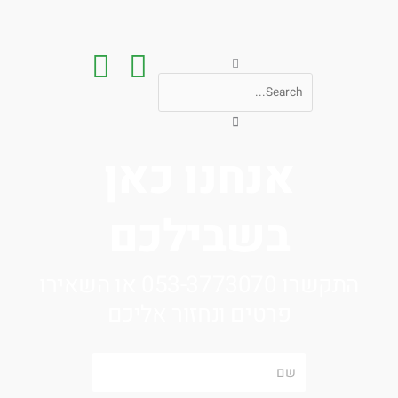
חיפוש
אנחנו כאן
בשבילכם
התקשרו 053-3773070 או השאירו
פרטים ונחזור אליכם
שם