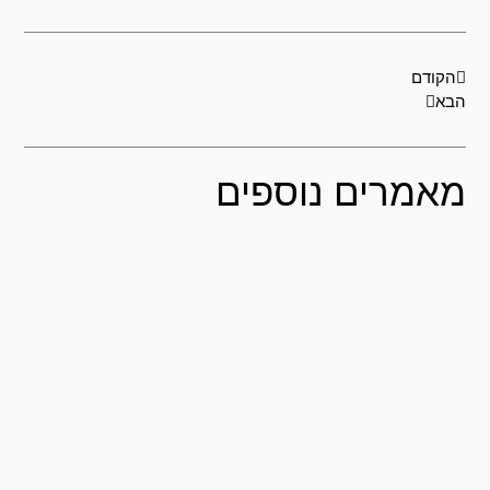
קודם
הבא
הקודם
בא
אמרים נוספים