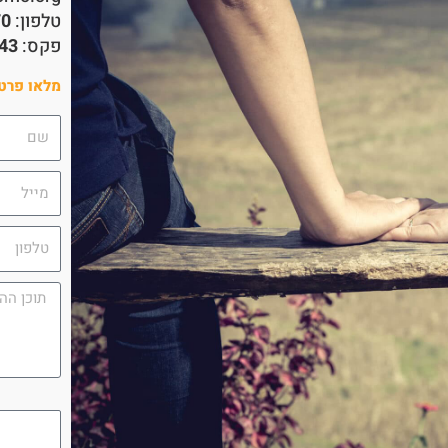
טלפון:
70
פקס:
43
מלאו פרטי
שם
מייל
טלפון
תוכן
ההודעה
campaign