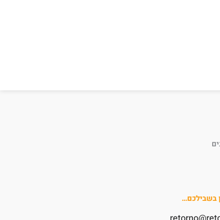
ים
ן בשבילכם…
retorno@ret