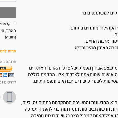
יים למשתתפים בו:
קראתי 
 הקהילה ומומחים בתחום.
האתר, ומס
ה.
(חובה)
ור איכות החיים.
רה באופן מהיר ובריא.
תרום לרטו
תרומה באמ
 מתבצע אבחון מעמיק של צרכי האדם והאתגרים
ולה אישית שמותאמת לצרכים אלו. התכנית כוללת
סייעות לשפר כישורים חברתיים ותעסוקתיים.
לדרכים נס
F
וא החדשנות והחשיבה המתקדמת בתחום זה. כיום,
a
ות חדשות ובשיטות מתקדמות כדי להעניק תמיכה
ו אפליקציות לניהול מצב רגשי וקבוצות תמיכה