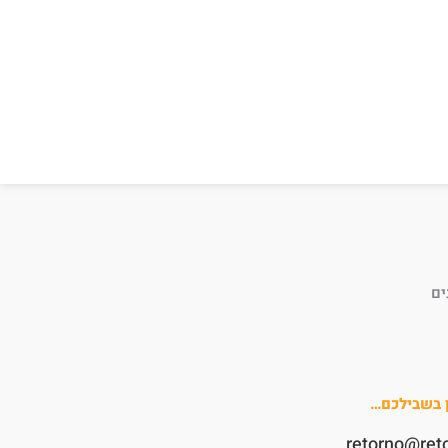
ים
ן בשבילכם…
retorno@ret