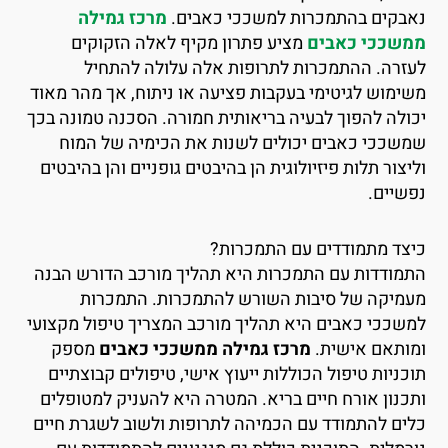
אבקים בהתמכרות למשככי כאבים.
מרכז גמילה
משככי כאבים
מציע פתרון מקיף לאלה הזקוקים
עזרה. ההתמכרות לתרופות אלה עלולה להתחיל
שימוש לגיטימי בעקבות פציעה או ניתוח, אך מהר מאוד
כולה להפוך לבעיה בריאותית חמורה. הסכנה טמונה בכך
משככי כאבים יכולים לשנות את הכימיה של המוח
ליצור תלות פיזיולוגית הן בהיבטים גופניים והן בהיבטים
פשיים.
יצד מתמודדים עם התמכרות?
תמודדות עם התמכרות היא תהליך מורכב הדורש הבנה
עמיקה של סיבות השורש להתמכרות. התמכרות
משככי כאבים היא תהליך מורכב המצריך טיפול מקצועי
מותאם אישית.
מרכז גמילה ממשככי כאבים
מספק
וכניות טיפול הכוללות ייעוץ אישי, טיפולים קבוצתיים
תכנון אורח חיים בריא. המטרה היא להעניק למטופלים
לים להתמודד עם הכמיהה לתרופות ולשוב לשגרת חיים