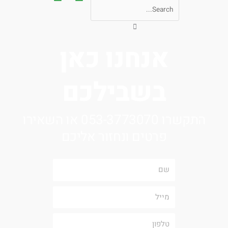
אנחנו כאן
בשבילכם
התקשרו 053-3773070 או השאירו
פרטים ונחזור אליכם
שם
מייל
טלפון