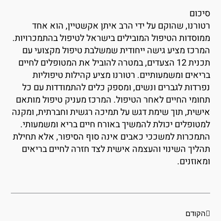
יכום
טורנו, שהוקם על ידי הרב איתן אקשטיין, הוא אחד
מוסדות הטיפול המובילים בישראל לטיפול בהתמכרויות.
מרכז מציע גישה ייחודית שמשלבת טיפול מקצועי עם
תכנית 12 הצעדים, במטרה להוביל את המטופלים לחיים
ריאים ומשמעותיים. רטורנו מציע קהילות טיפוליות
פרדות לגברים ונשים, ומספק כלים להתמודדות עם כל
חומי החיים לאחר הטיפול. המרכז מעניק טיפול מותאם
ישית, תוך שימת דגש על תמיכה רגשית וחברתית, ומקנה
מטופלים יכולת להמשיך באורח חיים בריא ומשמעותי.
תמכרות למשככי כאבים אינה סוף הסיפור, אלא תחילת
הליך השינוי והעצמה אישית לצד חזרה לחיים בריאים
מאוזנים.
קודם
הבא
הקודם