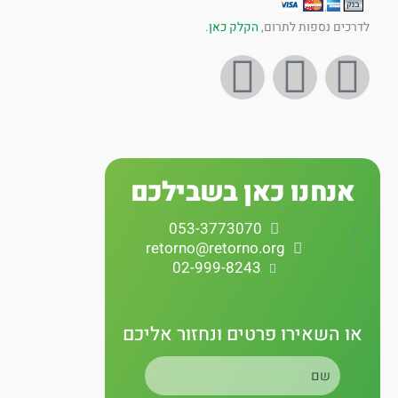
לדרכים נספות לתרום,
הקלק כאן
.
I
Y
F
n
o
a
s
u
c
אנחנו כאן בשבילכם
t
t
e
053-3773070
a
u
b
retorno@retorno.org
02-999-8243
g
b
o
r
e
o
או השאירו פרטים ונחזור אליכם
שם
a
k