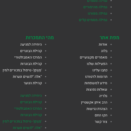
גמילה מסמים
גמילה מהימורים
גמילה מפורנו
גמילה מסמים קלים
מפת אתר
מהי התמכרות
אודות
היחידה למניעה
בלוג
קהילת הבוגרים
מאמרים מקצועיים
המרכז האמבולטורי
הפעילות שלנו
קהילת הבוגרות
כתבו עלינו
'מַצְפֵן'- טיפול במכורים למין
תרומות לרטורנו
"אלה "לנשים ונערות
מידע למשפחות
קהילת הנוער
שאלות נפוצות
היחידה למניעה
גלריה
קהילת הבוגרים
הרב איתן אקשטיין
המרכז האמבולטורי
הצהרת נגישות
קהילת הבוגרות
הקו החם
'מַצְפֵן'- טיפול במכורים למין
צור קשר
"אלה "לנשים ונערות