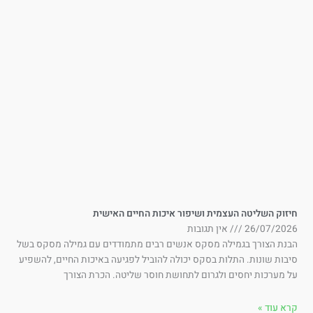
זוק השליטה העצמית ושיפור איכות החיים האישית
26/07/202
אין תגובות
בנת הצורך בגמילה מסקס אנשים רבים מתמודדים עם גמילה מסקס בשל
בות שונות. התלות בסקס יכולה להוביל לפגיעה באיכות החיים, להשפיע
 מערכות יחסים ולגרום לתחושת חוסר שליטה. הכרת הצורך
א עוד »