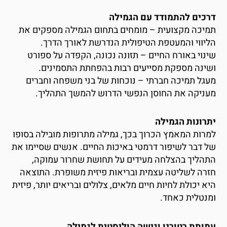
רכים להתמודד עם הגמילה
מיכה מקצועית – מומחים בתחום הגמילה מספקים את
ליווי והמעטפת הטיפולית הנדרשת לאורך הדרך.
ינוי באורח החיים – תזונה נכונה, הקפדה על ספורט
שינה מספקת מסייעים רבות בהפחתת התסמינים.
עגל תמיכה חברתי – נוכחות של בני משפחה וחברים
עניקה את החוסן הנפשי הדרוש להמשך התהליך.
תרונות הגמילה
מרות המאמץ הכרוך בכך, גמילה מתרופות מובילה בסופו
ל דבר לשיפור דרמטי באיכות החיים. אנשים שסיימו את
תהליך בהצלחה מעידים על תחושת שחרור עמוקה,
זרה לשליטה עצמית ובריאות פיזית משופרת. התוצאה
יא יכולת לחיות חיים מלאים, צלולים ובריאים יותר, פיזית
מנטלית כאחד.
מותת רטורנו וגישה הוליסטית לגמילה