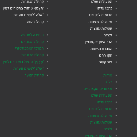
הפעילות שלנו
קהילת הבוגרות
כתבו עלינו
'מַצְפֵן'- טיפול במכורים למין
תרומות לרטורנו
"אלה "לנשים ונערות
מידע למשפחות
קהילת הנוער
שאלות נפוצות
היחידה למניעה
גלריה
קהילת הבוגרים
הרב איתן אקשטיין
המרכז האמבולטורי
הצהרת נגישות
קהילת הבוגרות
הקו החם
'מַצְפֵן'- טיפול במכורים למין
צור קשר
"אלה "לנשים ונערות
אודות
קהילת הנוער
בלוג
מאמרים מקצועיים
הפעילות שלנו
כתבו עלינו
תרומות לרטורנו
מידע למשפחות
שאלות נפוצות
גלריה
הרב איתן אקשטיין