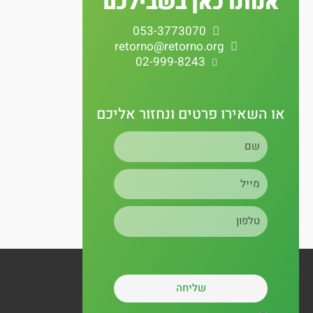
אנחנו כאן בשבילכם
t
t
e
053-3773070
a
u
b
retorno@retorno.org
02-999-8243
g
b
o
r
e
o
או השאירו פרטים ונחזור אליכם
שם
a
k
מייל
m
טלפון
שליחה