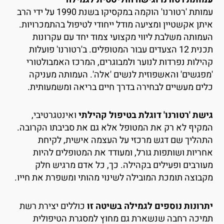
עמותת 'רטורנו' הוקמה במקסיקו בשנת 1990 על ידי הרב
יתן אקשטיין ומציעה מודל ייחודי לטיפול בהתמכרויות.
עמותה משלבת ליווי מקצועי צמוד יחד עם עקרונות
תכנית 12 הצעדים עבור המטופלים. ב'רטורנו' פועלות
הילות נפרדות לנוער ולמבוגרים, המרכז האמבולטורי
מפגשים' והאשפוזית לנשים 'אלה'. העמותה מעניקה
לים מעשיים לבחירה בדרך חיים בריאה ומשמעותית.
ישת 'רטורנו' דוגלת בטיפול קהילתי
ואינטגרטיבי,
מקיף לא רק את המטופל אלא גם את סביבתו הקרובה.
תהליך שם דגש מרכזי על העצמה אישית, לקיחת
חריות ושותפות גורל, ומעודד את המטופלים להיות
עורבים ופעילים בקהילה. כך, כל אדם מרגיש חלק
קבוצה תומכת המובילה לשינוי מהותי ומשפרת את חייו.
תרונות נוספים לגמילה בשיטה זו
כוללים יצירת רשת
מיכה רחבה שנשארת גם מחוץ למסגרת הטיפולית