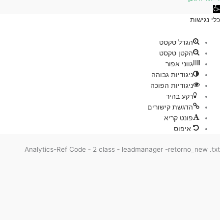
גישות
ת
הגדל טקסט
הקטן טקסט
גווני אפור
ניגודיות גבוהה
ניגודיות הפוכה
רקע בהיר
הדגשת קישורים
פונט קריא
איפוס
Analytics-Ref Code - 2 class - leadmanager -retorno_new