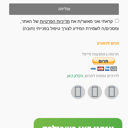
שליחה
קראתי ואני מאשר/ת את
מדיניות הפרטיות
של האתר,
ומסכים/ה לשמירת המידע לצורך טיפול בפנייתי (חובה)
תרום לרטורנו
תרומה באמצעות פייפל
לדרכים נספות לתרום,
הקלק כאן
.
I
Y
F
n
o
a
s
u
c