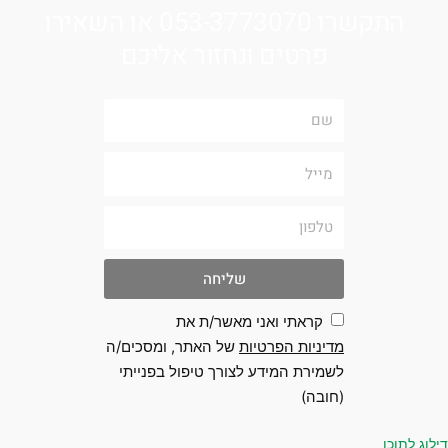
התקשרו 053-3773070 או השאירו
פרטים ונחזור אליכם
שם
מייל
טלפון
שליחה
קראתי ואני מאשר/ת את
מדיניות הפרטיות
של האתר, ומסכים/ה
לשמירת המידע לצורך טיפול בפנייתי
(חובה)
 לתוכן