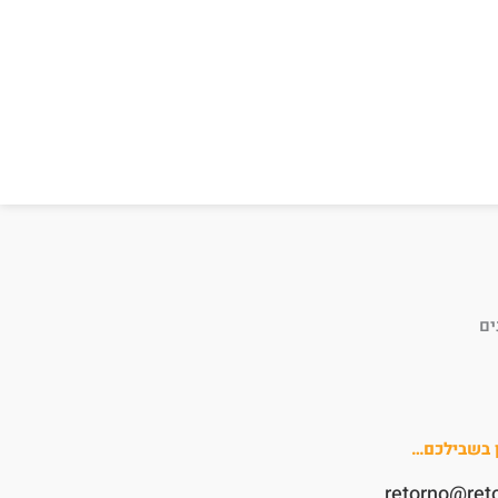
ים
ן בשבילכם…
retorno@ret