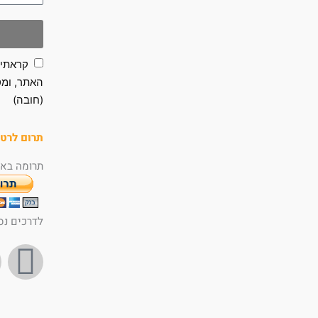
קראתי 
האתר, ומס
(חובה)
תרום לרטו
תרומה באמ
לדרכים נס
F
a