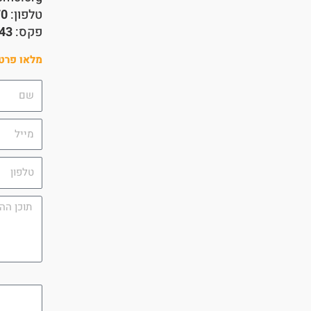
טלפון:
70
פקס:
43
מלאו פרטי
שם
מייל
טלפון
תוכן
ההודעה
campaign