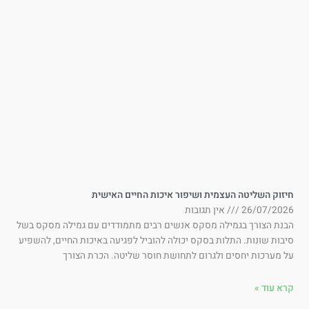
זוק השליטה העצמית ושיפור איכות החיים האישית
26/07/202
אין תגובות
בנת הצורך בגמילה מסקס אנשים רבים מתמודדים עם גמילה מסקס בשל
בות שונות. התלות בסקס יכולה להוביל לפגיעה באיכות החיים, להשפיע
 מערכות יחסים ולגרום לתחושת חוסר שליטה. הכרת הצורך
א עוד »