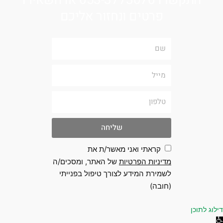
התקשרו 053-3773070 או השאירו
פרטים ונחזור אליכם
שם
מייל
טלפון
שליחה
קראתי ואני מאשר/ת את
מדיניות הפרטיות
של האתר, ומסכים/ה
לשמירת המידע לצורך טיפול בפנייתי
(חובה)
 לתוכן