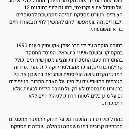
שר פותח על ידי צוות מקצועי ומיומן. המודל כולל שילוב
של טיפול אישי וקבוצתי, כמו גם ליווי בתוכנית 12
צעדים. רטורנו מספקת תמיכה מתמשכת למטופלים
לבוגרים, מה שמאפשר להם להמשיך לחיות באורח חיים
ריא ומשמעותי.
רטורנו הוקמה על ידי הרב איתן אקשטיין בשנת 1990
במקסיקו, ובשנת 1996 בישראל. המוסד מתמקד
התמודדות עם התמכרויות ומציע מגוון שירותים, כולל
הילות בוגרים, מרכז אמבולטורי וקהילות נוער נפרדות.
מרכז מקדם גישה הוליסטית שמביאה בחשבון את כל
גורמים המשפיעים על חייו של האדם המכור. הטיפולים
רטורנו מתבססים לא רק על תגובה מידית לבעיות אלא
ם על מתן כלים לטווח הרחוק לניהול חיים ללא
תמכרות.
מודל של רטורנו מושם דגש על חיזוק התמיכה ממעגלים
ברתיים קרובים כמו משפחה וקהילה, עובדה זו מספקת