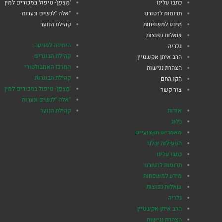
כתבו עלינו
'מַצְפֵן'- טיפול במכורים למין
תרומות לרטורנו
"אלה "לנשים ונערות
מידע למשפחות
קהילת הנוער
שאלות נפוצות
היחידה למניעה
גלריה
קהילת הבוגרים
הרב איתן אקשטיין
המרכז האמבולטורי
הצהרת נגישות
קהילת הבוגרות
הקו החם
'מַצְפֵן'- טיפול במכורים למין
צור קשר
"אלה "לנשים ונערות
אודות
קהילת הנוער
בלוג
מאמרים מקצועיים
הפעילות שלנו
כתבו עלינו
תרומות לרטורנו
מידע למשפחות
שאלות נפוצות
גלריה
הרב איתן אקשטיין
הצהרת נגישות