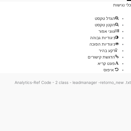
גישות
ת
הגדל טקסט
הקטן טקסט
גווני אפור
ניגודיות גבוהה
ניגודיות הפוכה
רקע בהיר
הדגשת קישורים
פונט קריא
איפוס
Analytics-Ref Code - 2 class - leadmanager -retorno_new