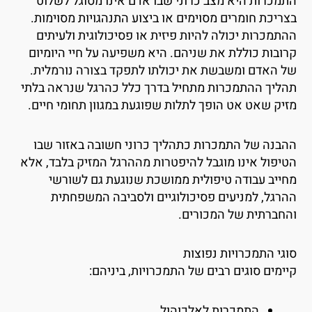
תמכרות היא מצב כרוני שבו אדם אינו מסוגל לשלוט
צריכת חומרים מסוימים או ביצוע התנהגויות מסוימות.
התמכרות יכולה להיות פיזית או פסיכולוגית ולעיתים
רובות כוללת את שניהם. היא משפיעה על חיי היומיום
ל האדם ומשבשת את יכולתו לתפקד בצורה נורמלית.
הליך ההתמכרות מתחיל בדרך כלל כהרגל שנראה בלתי
זיק שאט אט הופך לתלות שפוגעת במגוון תחומי חיים.
הבנה של התמכרות כתהליך כרוני חשובה באזור שבו
טיפול אינו מוגבל להיפטרות מההרגל המזיק בלבד, אלא
חייב עבודה טיפולית ממושכת שנוגעת גם לשורשי
הרגל, למניעים פסיכולוגיים ולסביבה המשפחתית
החברתית של המכורים.
וגי התמכרויות נפוצות
יימים סוגים רבים של התמכרויות, ביניהם:
התמכרות לאלכוהול