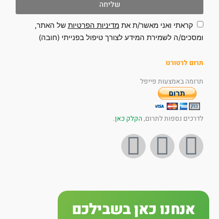
שליחה
קראתי ואני מאשר/ת את
מדיניות הפרטיות
של האתר,
ומסכים/ה לשמירת המידע לצורך טיפול בפנייתי (חובה)
תרום לרטורנו
תרומה באמצעות פייפל
לדרכים נספות לתרום,
הקלק כאן
.
I
Y
F
n
o
a
s
u
c
אנחנו כאן בשבילכם
t
t
e