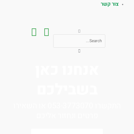
צור קשר
חיפוש
אנחנו כאן
בשבילכם
התקשרו 053-3773070 או השאירו
פרטים ונחזור אליכם
שם