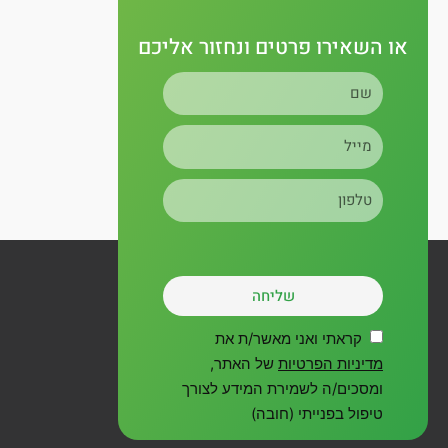
g
b
o
r
e
o
או השאירו פרטים ונחזור אליכם
שם
a
k
מייל
m
טלפון
שליחה
קראתי ואני מאשר/ת את
מדיניות הפרטיות
של האתר,
ומסכים/ה לשמירת המידע לצורך
טיפול בפנייתי (חובה)