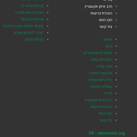
קהילת הבוגרים
הרב איתן אקשטיין
המרכז האמבולטורי
הצהרת נגישות
קהילת הבוגרות
הקו החם
'מַצְפֵן'- טיפול במכורים למין
צור קשר
"אלה "לנשים ונערות
אודות
קהילת הנוער
בלוג
מאמרים מקצועיים
הפעילות שלנו
כתבו עלינו
תרומות לרטורנו
מידע למשפחות
שאלות נפוצות
גלריה
הרב איתן אקשטיין
הצהרת נגישות
הקו החם
צור קשר
SP - retornoint.org