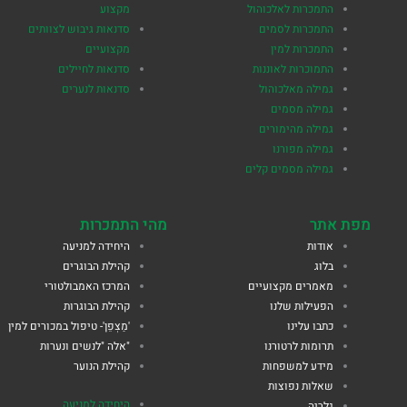
התמכרות לאלכוהול
מקצוע
התמכרות לסמים
סדנאות גיבוש לצוותים
התמכרות למין
מקצועיים
התמוכרות לאוננות
סדנאות לחיילים
גמילה מאלכוהול
סדנאות לנערים
גמילה מסמים
גמילה מהימורים
גמילה מפורנו
גמילה מסמים קלים
מפת אתר
מהי התמכרות
אודות
היחידה למניעה
בלוג
קהילת הבוגרים
מאמרים מקצועיים
המרכז האמבולטורי
הפעילות שלנו
קהילת הבוגרות
כתבו עלינו
'מַצְפֵן'- טיפול במכורים למין
תרומות לרטורנו
"אלה "לנשים ונערות
מידע למשפחות
קהילת הנוער
שאלות נפוצות
היחידה למניעה
גלריה