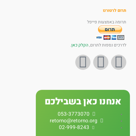
תרום לרטורנו
תרומה באמצעות פייפל
לדרכים נספות לתרום,
הקלק כאן
.
I
Y
F
n
o
a
s
u
c
אנחנו כאן בשבילכם
t
t
e
053-3773070
a
u
b
retorno@retorno.org
02-999-8243