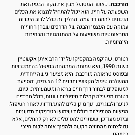
ורכבת
. כאשר המטופל מבין את מקור הבעיה ואת
שפעתה על חייו, הוא יכול להתחיל למצוא את הכלים
נכונים להתמודד עמה. תהליך זה כולל לרוב היכרות
מוקה עם העצמי והבנה של הדרכים שבהן החוויות
טראומטיות משפיעות על ההתנהגויות והבחירות
יומיומיות.
טורנו, שהוקמה במקסיקו על ידי הרב איתן אקשטיין
בשנת 1990, היא עמותה המתמחה בטיפול בהתמכרויות
בפוסט טראומה מורכבת. היא מציעה גישה ייחודית
המשלבת טיפול מקצועי ותכנית 12 הצעדים, ומסייעת
מטופלים לבחור דרך חיים בריאה ומשמעותית. כיום,
טורנו מפעילה קהילות טיפוליות שונות, כולל מרכזים
נוער ולבוגרים, תוך מתן כלים להתמודדות לאחר הטיפול.
גישות הטיפוליות כוללות שימוש בטכניקות חדשניות
בידע מעודכן, שעוזרים למטופלים לא רק להחלים, אלא
ם לצמוח מהחוויה הקשה ולהפוך אותה לכוח חיובי
חייהם.