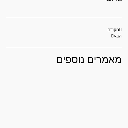
קודם
הבא
הקודם
בא
אמרים נוספים