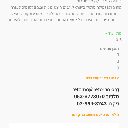
16/07/202
אין תגובות
ו מרכז גמילה פרטי? בישראל, רבים מוצאים את עצמם זקוקים לעזרה
תמודדות עם התמכרויות שונות. מרכז גמילה פרטי הוא מקום שמציע
רותים ייחודיים ואישיים לאנשים המחפשים לשנות את חייהם ולהיפטר
א עוד »
תוכן עניינים
אנחנו כאן בשבילכם…
retorno@retorno.org
טלפון:
053-3773070
פקס:
02-999-8243
מלאו פרטיכם ונשוב בהקדם:
שם